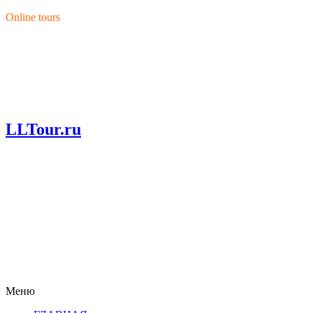
Перейти к основному содержанию
Online tours
LLTour.ru
Меню