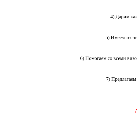
4) Дарим ка
5) Имеем тесн
6) Помогаем со всеми виз
7) Предлагае