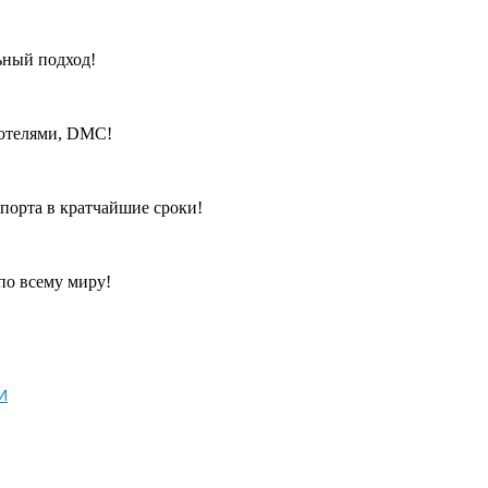
ьный подход!
 отелями, DMC!
порта в кратчайшие сроки!
по всему миру!
И