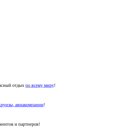
пасный отдых
по всему миру
!
 круизы, авиакомпании
!
иентов и партнеров!