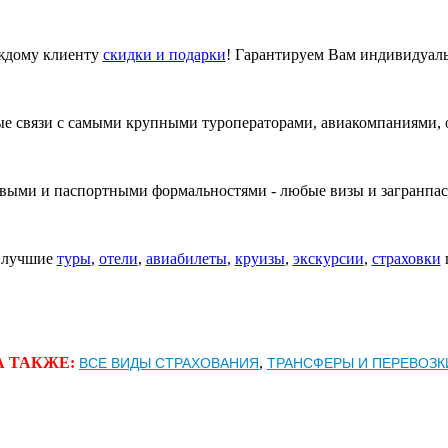
ждому клиенту
скидки и подарки
! Гарантируем Вам индивидуал
ые связи с самыми крупными туроператорами, авиакомпаниями,
овыми и паспортными формальностями - любые визы и загранпас
м лучшие
туры
,
отели
,
авиабилеты
,
круизы
,
экскурсии
,
страховки
ВСЕ ВИДЫ СТРАХОВАНИЯ
ТРАНСФЕРЫ И ПЕРЕВОЗК
А ТАКЖЕ:
,